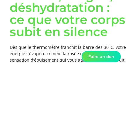
déshydratation :
ce que votre corps
subit en silence
Dès que le thermomètre franchit la barre des 30°C, votre
énergie s’évapore comme la rosée matinale. Cette
Faire un don
sensation d’épuisement qui vous gagne n’est pas le fruit
de votre imagination :
votre corps déploie une énergie
considérable
pour lutter contre la montée des
températures.
Contrairement aux idées reçues, rester immobile par
forte chaleur peut vous fatiguer autant qu’une séance
de sport intense. Votre organisme travaille en surchauffe
pour maintenir sa température interne, mobilisant des
ressources précieuses qui vous font défaut au
quotidien.
Comprendre ces mécanismes cachés vous permettra