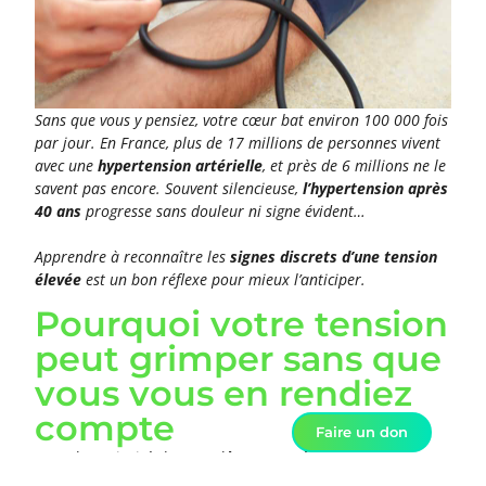
Sans que vous y pensiez, votre cœur bat environ 100 000 fois
par jour. En France, plus de 17 millions de personnes vivent
avec une
hypertension artérielle
, et près de 6 millions ne le
savent pas encore. Souvent silencieuse,
l’hypertension après
40 ans
progresse sans douleur ni signe évident…
Apprendre à reconnaître les
signes discrets d’une tension
élevée
est un bon réflexe pour mieux l’anticiper.
Pourquoi votre tension
peut grimper sans que
vous vous en rendiez
compte
Faire un don
Dans la majorité des cas, l’
hypertension artérielle (HTA)
apparaît sans cause directe : on parle alors